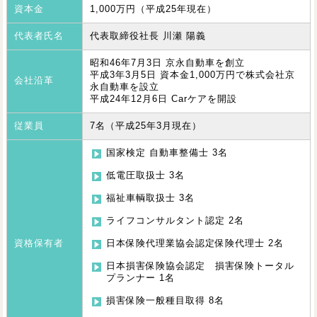
資本金
1,000万円（平成25年現在）
代表者氏名
代表取締役社長 川瀬 陽義
昭和46年7月3日 京永自動車を創立
平成3年3月5日 資本金1,000万円で株式会社京
会社沿革
永自動車を設立
平成24年12月6日 Carケアを開設
従業員
7名（平成25年3月現在）
国家検定 自動車整備士 3名
低電圧取扱士 3名
福祉車輌取扱士 3名
ライフコンサルタント認定 2名
資格保有者
日本保険代理業協会認定保険代理士 2名
日本損害保険協会認定 損害保険トータル
プランナー 1名
損害保険一般種目取得 8名