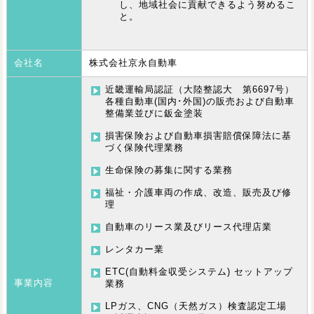
し、地域社会に貢献できるよう努めるこ
と。
会社名
株式会社京永自動車
近畿運輸局認証（大陸整認大 第6697号）
各種自動車(国内･外国)の販売および自動車
整備業並びに鈑金塗装
損害保険および自動車損害賠償保障法に基
づく保険代理業務
生命保険の募集に関する業務
福祉・介護車両の作成、改造、販売及び修
理
自動車のリース業及びリース代理店業
レンタカー業
ETC(自動料金収受システム) セットアップ
事業内容
業務
LPガス、CNG（天然ガス）検査認定工場