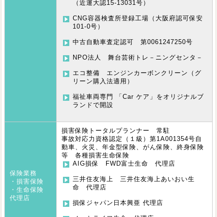
（近運大認15-13031号）
CNG容器検査所登録工場（大阪府認可保安
101-0号）
中古自動車査定認可 第0061247250号
NPO法人 舞台芸術トレ－ニングセンタ－
エコ整備 エンジンカーボンクリーン（グ
リーン購入法適用）
福祉車両専門 「Car ケア」をオリジナルブ
ランドで開設
損害保険トータルプランナー 常駐
事故対応力資格認定（１級）第1A001354号自
動車、火災、年金型保険、がん保険、終身保険
等 各種損害生命保険
AIG損保 FWD富士生命 代理店
保険業務
三井住友海上 三井住友海上あいおい生
・損害保険
命 代理店
・生命保険
代理店
損保ジャパン日本興亜 代理店