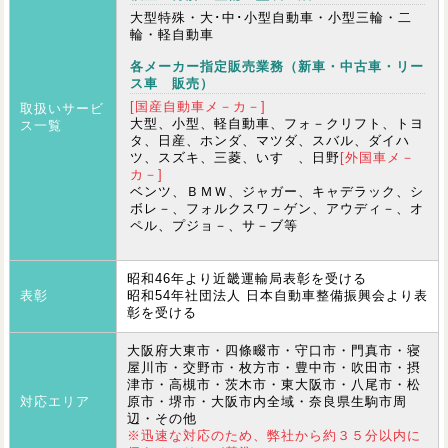
大型特殊・大･中･小型自動車・小型三輪・二
輪・軽自動車
各メーカー指定販売業務（新車・中古車・リー
ス車 販売）
[国産自動車メ－カ－]
取扱いサービ
大型、小型、軽自動車、フォ－クリフト、トヨ
ス一覧
タ、日産、ホンダ、マツダ、スバル、ダイハ
ツ、スズキ、三菱、いすゞ、日野
[外国車メ－
カ－]
ベンツ、ＢＭＷ、ジャガー、キャデラック、シ
ボレ－、フォルクスワ－ゲン、アウディ－、オ
ペル、プジョ－、サ－ブ等
昭和46年より近畿運輸局表彰を受ける
表彰
昭和54年社団法人 日本自動車整備振興会より表
彰を受ける
大阪府大東市・四條畷市・守口市・門真市・寝
屋川市・交野市・枚方市・豊中市・吹田市・摂
津市・高槻市・茨木市・東大阪市・八尾市・松
対応エリア
原市・堺市・大阪市内全域・奈良県生駒市周
辺・その他
※迅速な対応のため、弊社から約３５分以内に