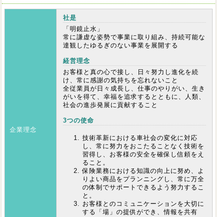
社是
「明鏡止水」
常に謙虚な姿勢で事業に取り組み、持続可能な
達観したゆるぎのない事業を展開する
経営理念
お客様と真の心で接し、日々努力し進化を続
け、常に感謝の気持ちを忘れないこと
全従業員が日々成長し、仕事のやりがい、生き
がいを得て、幸福を追求するとともに、人類、
社会の進歩発展に貢献すること
3つの使命
企業理念
技術革新における車社会の変化に対応
し、常に努力をおこたることなく技術を
習得し、お客様の安全を確保し信頼をえ
ること。
保険業務における知識の向上に努め、よ
りよい商品をプランニングし、常に万全
の体制でサポートできるよう努力するこ
と。
お客様とのコミュニケーションを大切に
する「場」の提供ができ、情報を共有